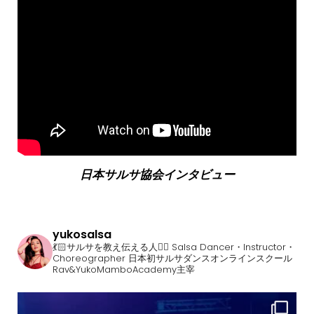
日本サルサ協会インタビュー
yukosalsa
💃🏻サルサを教え伝える人❤️‍🔥
Salsa Dancer・Instructor・
Choreographer
日本初サルサダンスオンラインスクール
Rav&YukoMamboAcademy主宰