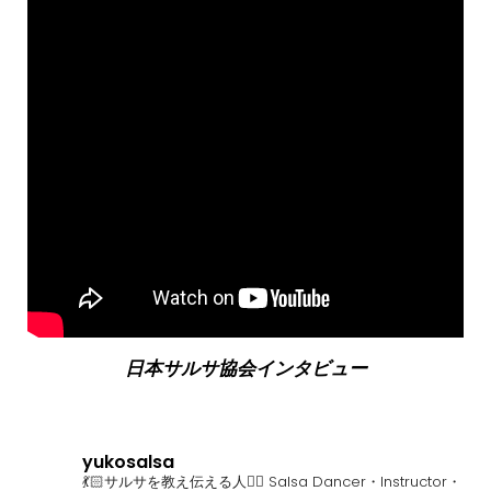
日本サルサ協会インタビュー
yukosalsa
💃🏻サルサを教え伝える人❤️‍🔥
Salsa Dancer・Instructor・