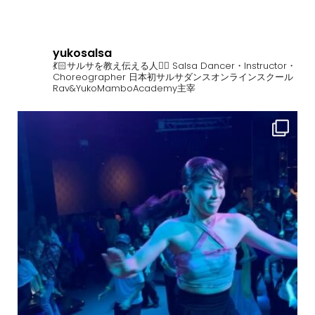
yukosalsa
💃🏻サルサを教え伝える人❤️‍🔥
Salsa Dancer・Instructor・
Choreographer
日本初サルサダンスオンラインスクール
Rav&YukoMamboAcademy主宰