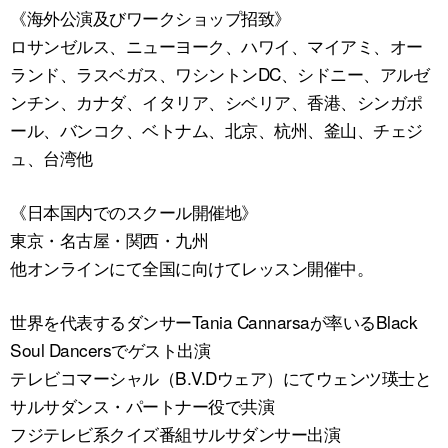
《海外公演及びワークショップ招致》
ロサンゼルス、ニューヨーク、ハワイ、マイアミ、オー
ランド、ラスベガス、ワシントンDC、シドニー、アルゼ
ンチン、カナダ、イタリア、シベリア、香港、シンガポ
ール、バンコク、ベトナム、北京、杭州、釜山、チェジ
ュ、台湾他
《日本国内でのスクール開催地》
東京・名古屋・関西・九州
他オンラインにて全国に向けてレッスン開催中。
世界を代表するダンサーTania Cannarsaが率いるBlack
Soul Dancersでゲスト出演
テレビコマーシャル（B.V.Dウェア）にてウェンツ瑛士と
サルサダンス・パートナー役で共演
フジテレビ系クイズ番組サルサダンサー出演