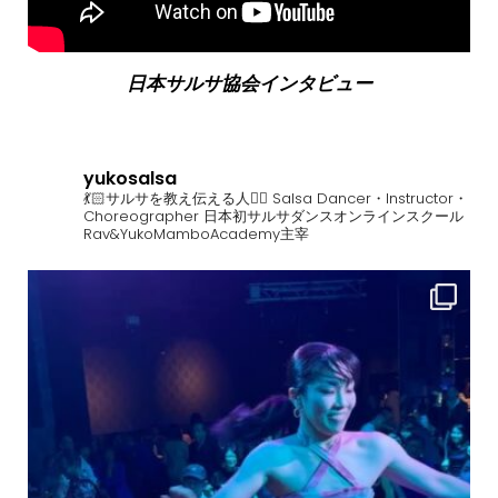
日本サルサ協会インタビュー
yukosalsa
💃🏻サルサを教え伝える人❤️‍🔥
Salsa Dancer・Instructor・
Choreographer
日本初サルサダンスオンラインスクール
Rav&YukoMamboAcademy主宰